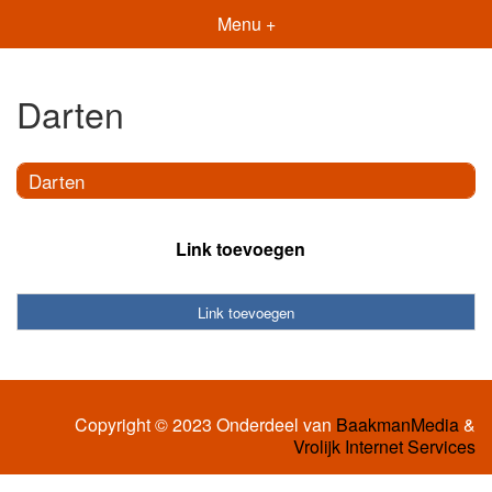
Menu +
Darten
Darten
Link toevoegen
Link toevoegen
Copyright © 2023 Onderdeel van
BaakmanMedia
&
Vrolijk Internet Services